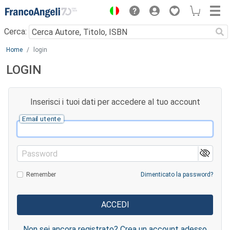
Menu
Cerca:
Main content
Home
login
LOGIN
Inserisci i tuoi dati per accedere al tuo account
Email utente
Password
Remember
Dimenticato la password?
Non sei ancora registrato? Crea un account adesso