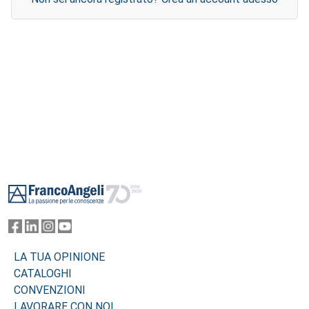
Footer
LA TUA OPINIONE
CATALOGHI
CONVENZIONI
LAVORARE CON NOI