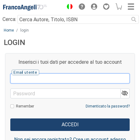
Menu
Cerca:
Main content
Home
login
LOGIN
Inserisci i tuoi dati per accedere al tuo account
Email utente
Password
Remember
Dimenticato la password?
Non sei ancora registrato? Crea un account adesso