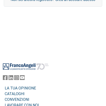
Footer
LA TUA OPINIONE
CATALOGHI
CONVENZIONI
LAVORARE CON NOI