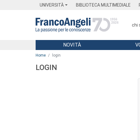
Menu
Main content
Footer
Menu
UNIVERSITÀ
BIBLIOTECA MULTIMEDIALE
chi
NOVITÀ
V
Main content
Home
login
LOGIN