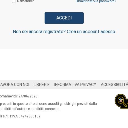
Remember
Dimenticato la password?
Non sei ancora registrato? Crea un account adesso
LAVORA CON NOI
LIBRERIE
INFORMATIVA PRIVACY
ACCESSIBILIT
iornamento: 24/06/2026
 presenti in questo sito si sono assolti gli obblighi previsti dalla
l diritto d'autore e sui diritti connessi.
i s.r.l. P.IVA 04949880159