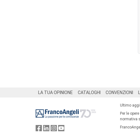
Footer
LA TUA OPINIONE
CATALOGHI
CONVENZIONI
Ultimo agg
Per le opere
normativa su
FrancoAngel