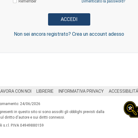
Remember
Dimenticato la password?
Non sei ancora registrato? Crea un account adesso
LAVORA CON NOI
LIBRERIE
INFORMATIVA PRIVACY
ACCESSIBILIT
iornamento: 24/06/2026
 presenti in questo sito si sono assolti gli obblighi previsti dalla
l diritto d'autore e sui diritti connessi.
i s.r.l. P.IVA 04949880159