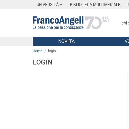
Menu
Main content
Footer
Menu
UNIVERSITÀ
BIBLIOTECA MULTIMEDIALE
chi
NOVITÀ
V
Main content
Home
login
LOGIN