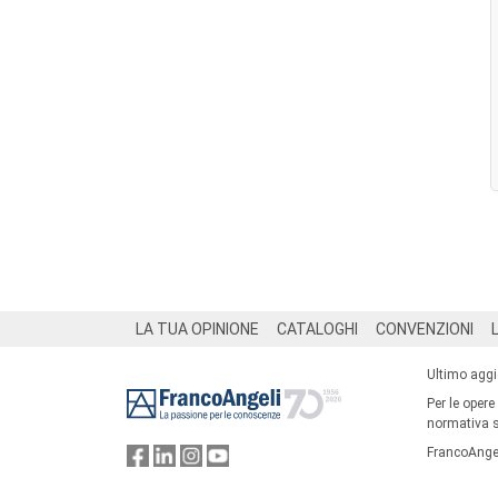
Footer
LA TUA OPINIONE
CATALOGHI
CONVENZIONI
Ultimo agg
Per le opere
normativa su
FrancoAngel