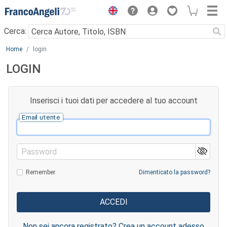
Menu
Cerca:
Main content
Home
login
LOGIN
Inserisci i tuoi dati per accedere al tuo account
Email utente
Password
Remember
Dimenticato la password?
Non sei ancora registrato? Crea un account adesso