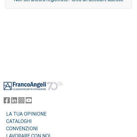
Footer
LA TUA OPINIONE
CATALOGHI
CONVENZIONI
LAVORARE CON NOI