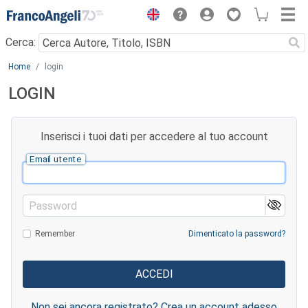
Menu
Cerca:
Main content
Home
login
LOGIN
Inserisci i tuoi dati per accedere al tuo account
Email utente
Password
Remember
Dimenticato la password?
Non sei ancora registrato? Crea un account adesso