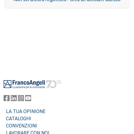
Footer
LA TUA OPINIONE
CATALOGHI
CONVENZIONI
LAVORARE CON NOI