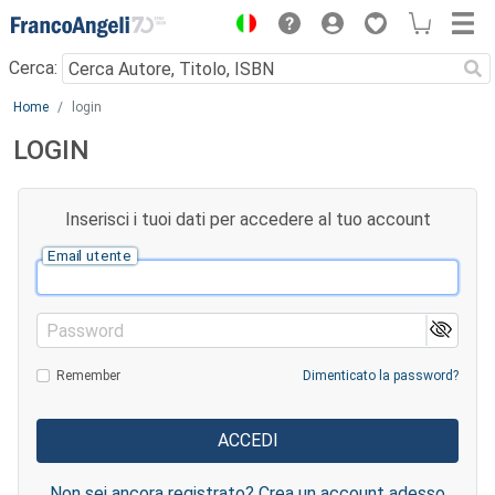
Menu
Cerca:
Main content
Home
login
LOGIN
Inserisci i tuoi dati per accedere al tuo account
Email utente
Password
Remember
Dimenticato la password?
Non sei ancora registrato? Crea un account adesso