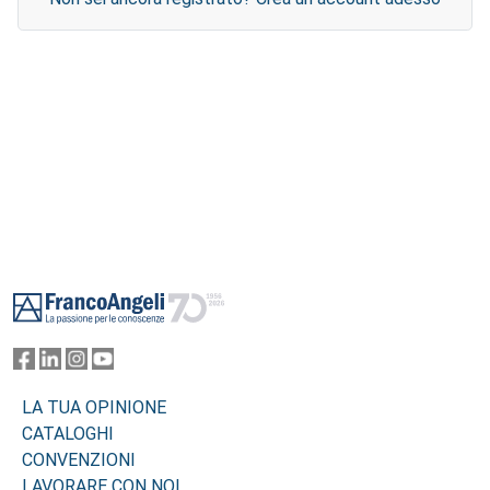
Footer
LA TUA OPINIONE
CATALOGHI
CONVENZIONI
LAVORARE CON NOI