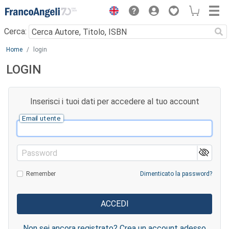
Menu
Cerca:
Main content
Home
login
LOGIN
Inserisci i tuoi dati per accedere al tuo account
Email utente
Password
Remember
Dimenticato la password?
Non sei ancora registrato? Crea un account adesso