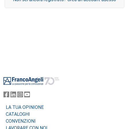
Footer
LA TUA OPINIONE
CATALOGHI
CONVENZIONI
LAVORARE CON NOI