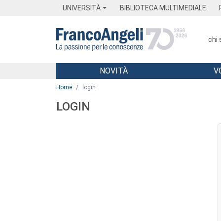
Menu
Main content
Footer
Menu
UNIVERSITÀ
BIBLIOTECA MULTIMEDIALE
chi
NOVITÀ
V
Main content
Home
login
LOGIN