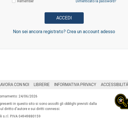
Remember
Dimenticato la password?
Non sei ancora registrato? Crea un account adesso
LAVORA CON NOI
LIBRERIE
INFORMATIVA PRIVACY
ACCESSIBILIT
iornamento: 24/06/2026
 presenti in questo sito si sono assolti gli obblighi previsti dalla
l diritto d'autore e sui diritti connessi.
i s.r.l. P.IVA 04949880159