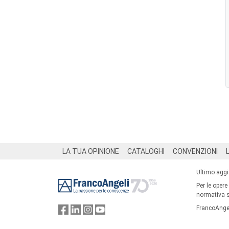
Footer
LA TUA OPINIONE
CATALOGHI
CONVENZIONI
Ultimo agg
Per le opere
normativa su
FrancoAngel