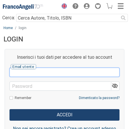
Menu
Cerca:
Main content
Home
login
LOGIN
Inserisci i tuoi dati per accedere al tuo account
Email utente
Password
Remember
Dimenticato la password?
Non sei ancora registrato? Crea un account adesso