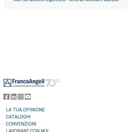
Footer
LA TUA OPINIONE
CATALOGHI
CONVENZIONI
LAVORARE CON NOI