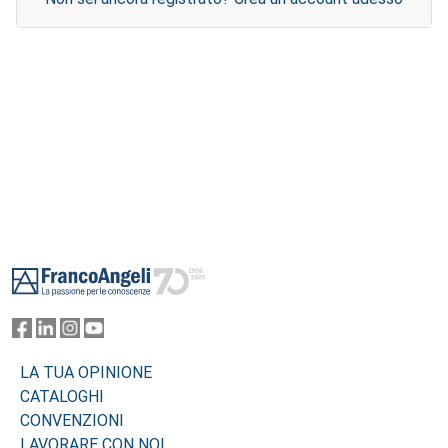
Footer
LA TUA OPINIONE
CATALOGHI
CONVENZIONI
LAVORARE CON NOI