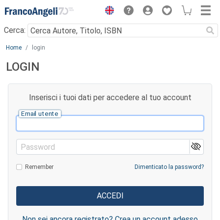
Menu
Cerca:
Main content
Home
login
LOGIN
Inserisci i tuoi dati per accedere al tuo account
Email utente
Password
Remember
Dimenticato la password?
Non sei ancora registrato? Crea un account adesso