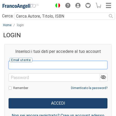
Menu
Cerca:
Main content
Home
login
LOGIN
Inserisci i tuoi dati per accedere al tuo account
Email utente
Password
Remember
Dimenticato la password?
Non sei ancora registrato? Crea un account adesso