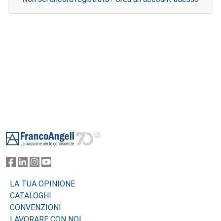
Footer
LA TUA OPINIONE
CATALOGHI
CONVENZIONI
LAVORARE CON NOI