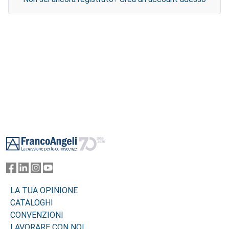
Footer
LA TUA OPINIONE
CATALOGHI
CONVENZIONI
LAVORARE CON NOI