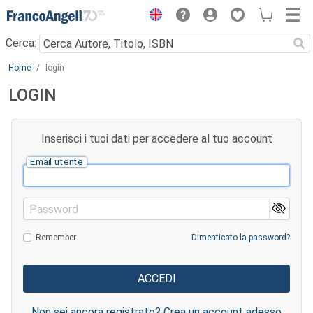
Menu
Cerca:
Main content
Home
login
LOGIN
Inserisci i tuoi dati per accedere al tuo account
Email utente
Password
Remember
Dimenticato la password?
Non sei ancora registrato? Crea un account adesso