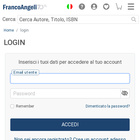
Menu
Cerca:
Main content
Home
login
LOGIN
Inserisci i tuoi dati per accedere al tuo account
Email utente
Password
Remember
Dimenticato la password?
Non sei ancora registrato? Crea un account adesso