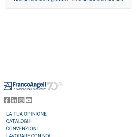
Footer
LA TUA OPINIONE
CATALOGHI
CONVENZIONI
LAVORARE CON NOI