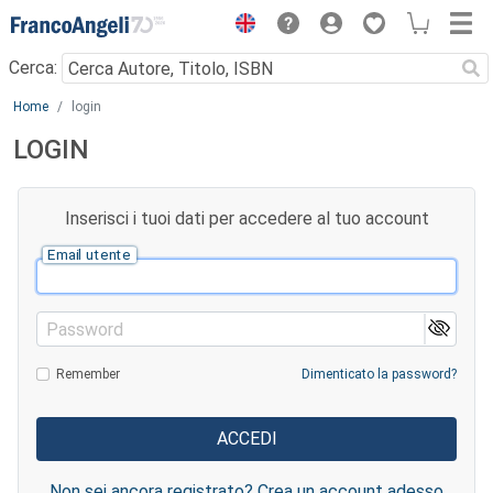
Menu
Cerca:
Main content
Home
login
LOGIN
Inserisci i tuoi dati per accedere al tuo account
Email utente
Password
Remember
Dimenticato la password?
Non sei ancora registrato? Crea un account adesso