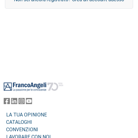
Footer
LA TUA OPINIONE
CATALOGHI
CONVENZIONI
LAVORARE CON NOI