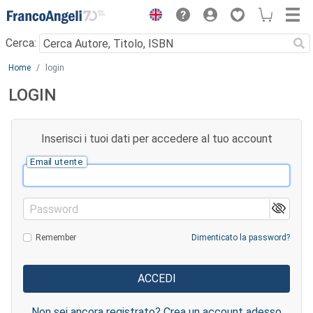
Menu
Cerca:
Main content
Home
login
LOGIN
Inserisci i tuoi dati per accedere al tuo account
Email utente
Password
Remember
Dimenticato la password?
Non sei ancora registrato? Crea un account adesso