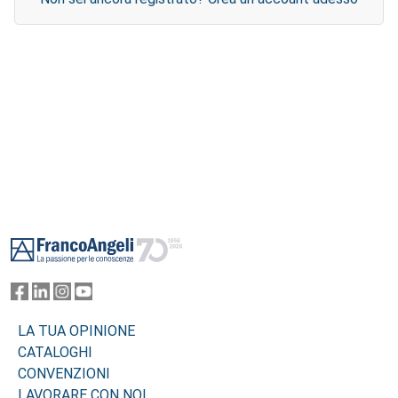
Footer
LA TUA OPINIONE
CATALOGHI
CONVENZIONI
LAVORARE CON NOI