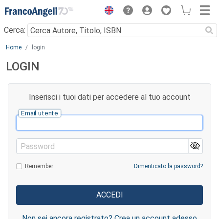
Menu
Cerca:
Main content
Home
login
LOGIN
Inserisci i tuoi dati per accedere al tuo account
Email utente
Password
Remember
Dimenticato la password?
Non sei ancora registrato? Crea un account adesso