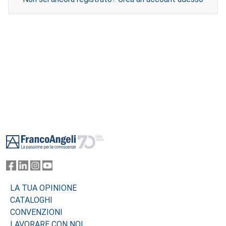
Footer
LA TUA OPINIONE
CATALOGHI
CONVENZIONI
LAVORARE CON NOI