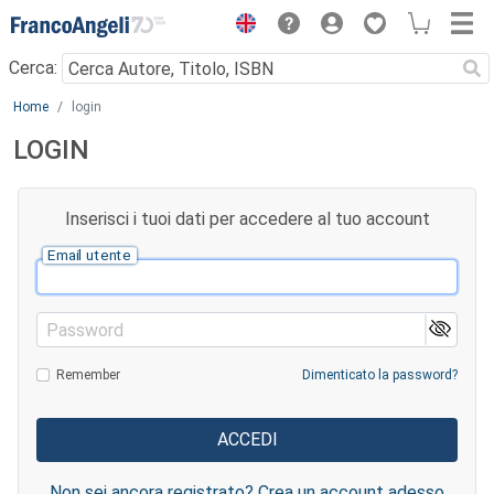
Menu
Cerca:
Main content
Home
login
LOGIN
Inserisci i tuoi dati per accedere al tuo account
Email utente
Password
Remember
Dimenticato la password?
Non sei ancora registrato? Crea un account adesso