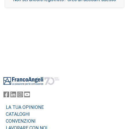
Footer
LA TUA OPINIONE
CATALOGHI
CONVENZIONI
LAVORARE CON NOI