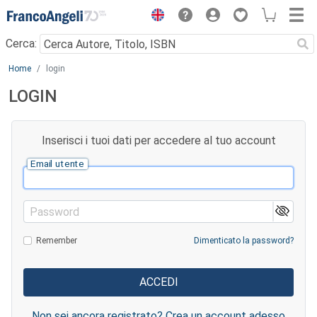
Menu
Cerca:
Main content
Home
login
LOGIN
Inserisci i tuoi dati per accedere al tuo account
Email utente
Password
Remember
Dimenticato la password?
Non sei ancora registrato? Crea un account adesso