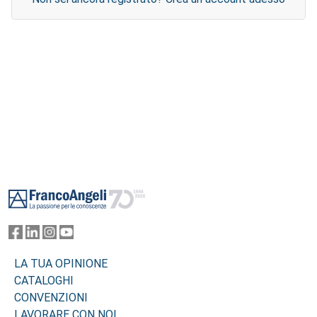
Footer
LA TUA OPINIONE
CATALOGHI
CONVENZIONI
LAVORARE CON NOI