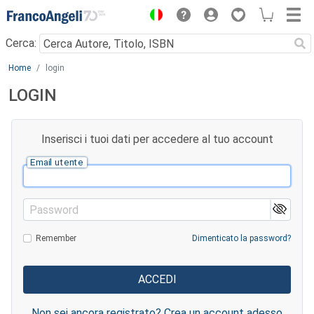
Menu
Cerca:
Main content
Home
login
LOGIN
Inserisci i tuoi dati per accedere al tuo account
Email utente
Password
Remember
Dimenticato la password?
Non sei ancora registrato? Crea un account adesso