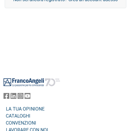
Footer
LA TUA OPINIONE
CATALOGHI
CONVENZIONI
LAVORARE CON NOI