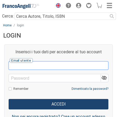
Menu
Cerca:
Main content
Home
login
LOGIN
Inserisci i tuoi dati per accedere al tuo account
Email utente
Password
Remember
Dimenticato la password?
Non sei ancora registrato? Crea un account adesso