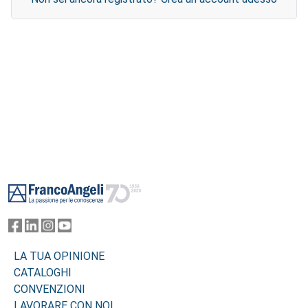
Footer
LA TUA OPINIONE
CATALOGHI
CONVENZIONI
LAVORARE CON NOI