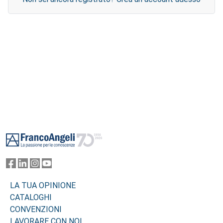
Footer
LA TUA OPINIONE
CATALOGHI
CONVENZIONI
LAVORARE CON NOI