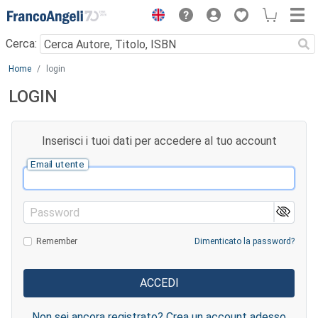
Menu
Cerca:
Main content
Home
login
LOGIN
Inserisci i tuoi dati per accedere al tuo account
Email utente
Password
Remember
Dimenticato la password?
Non sei ancora registrato? Crea un account adesso