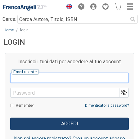
Menu
Cerca:
Main content
Home
login
LOGIN
Inserisci i tuoi dati per accedere al tuo account
Email utente
Password
Remember
Dimenticato la password?
Non sei ancora registrato? Crea un account adesso