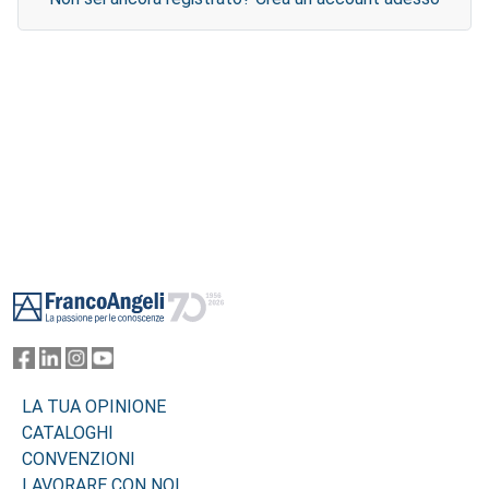
Footer
LA TUA OPINIONE
CATALOGHI
CONVENZIONI
LAVORARE CON NOI