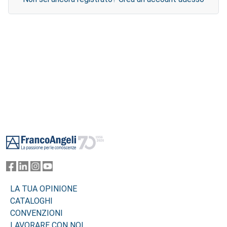
Footer
LA TUA OPINIONE
CATALOGHI
CONVENZIONI
LAVORARE CON NOI