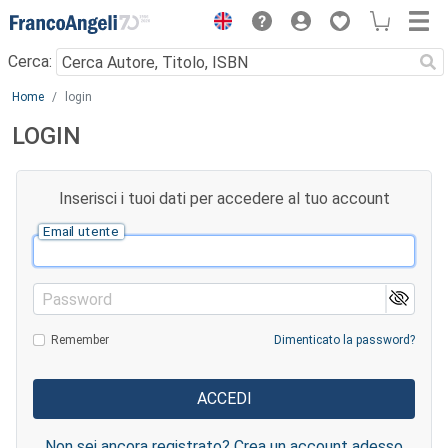
Menu
Cerca:
Main content
Home
login
LOGIN
Inserisci i tuoi dati per accedere al tuo account
Email utente
Password
Remember
Dimenticato la password?
Non sei ancora registrato? Crea un account adesso