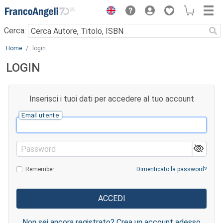
Menu
Cerca:
Main content
Home
login
LOGIN
Inserisci i tuoi dati per accedere al tuo account
Email utente
Password
Remember
Dimenticato la password?
Non sei ancora registrato? Crea un account adesso