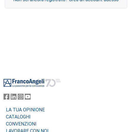
Footer
LA TUA OPINIONE
CATALOGHI
CONVENZIONI
LAVORARE CON NOI