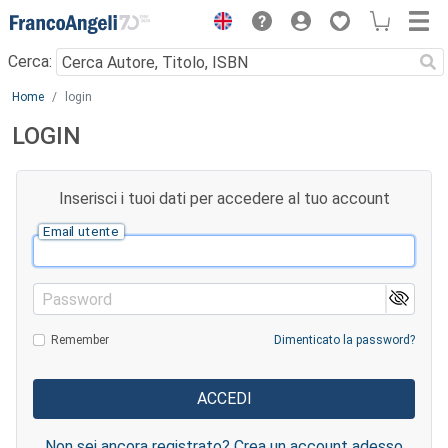
Menu
Cerca:
Main content
Home
login
LOGIN
Inserisci i tuoi dati per accedere al tuo account
Email utente
Password
Remember
Dimenticato la password?
Non sei ancora registrato? Crea un account adesso