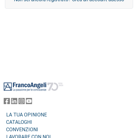
Footer
LA TUA OPINIONE
CATALOGHI
CONVENZIONI
LAVORARE CON NOI