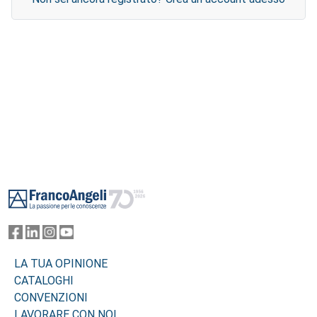
Footer
LA TUA OPINIONE
CATALOGHI
CONVENZIONI
LAVORARE CON NOI