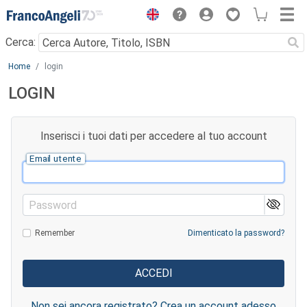
Menu
Cerca:
Main content
Home
login
LOGIN
Inserisci i tuoi dati per accedere al tuo account
Email utente
Password
Remember
Dimenticato la password?
Non sei ancora registrato? Crea un account adesso