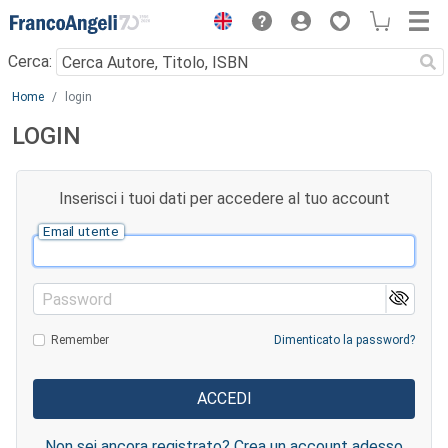
Menu
Cerca:
Main content
Home
login
LOGIN
Inserisci i tuoi dati per accedere al tuo account
Email utente
Password
Remember
Dimenticato la password?
Non sei ancora registrato? Crea un account adesso