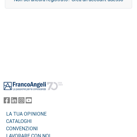
Footer
LA TUA OPINIONE
CATALOGHI
CONVENZIONI
LAVORARE CON NOI