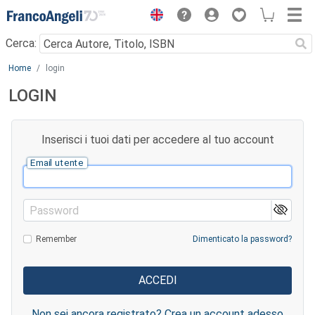
Menu
Cerca:
Main content
Home
login
LOGIN
Inserisci i tuoi dati per accedere al tuo account
Email utente
Password
Remember
Dimenticato la password?
Non sei ancora registrato? Crea un account adesso