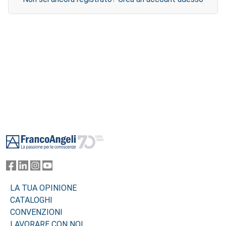
Footer
LA TUA OPINIONE
CATALOGHI
CONVENZIONI
LAVORARE CON NOI