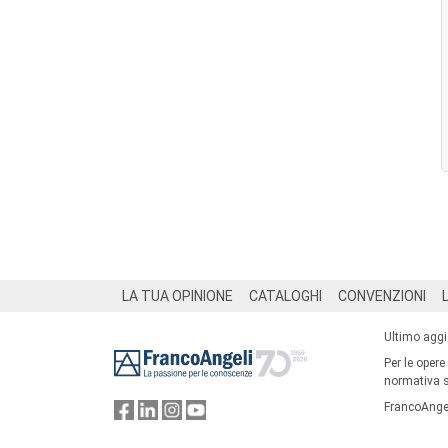
Footer
LA TUA OPINIONE
CATALOGHI
CONVENZIONI
Ultimo agg
Per le opere
normativa su
FrancoAngel