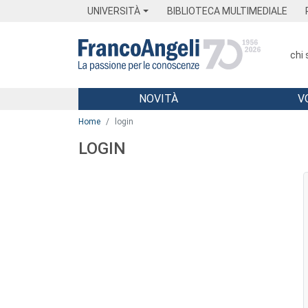
Menu
Main content
Footer
Menu
UNIVERSITÀ
BIBLIOTECA MULTIMEDIALE
chi
NOVITÀ
V
Main content
Home
login
LOGIN