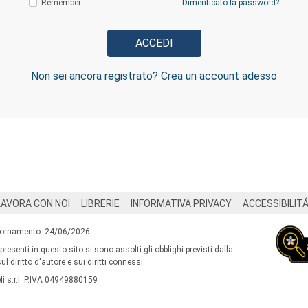
Remember
Dimenticato la password?
Non sei ancora registrato? Crea un account adesso
LAVORA CON NOI
LIBRERIE
INFORMATIVA PRIVACY
ACCESSIBILIT
iornamento: 24/06/2026
 presenti in questo sito si sono assolti gli obblighi previsti dalla
l diritto d'autore e sui diritti connessi.
i s.r.l. P.IVA 04949880159