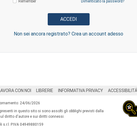
Remember
Dimenticato la password?
Non sei ancora registrato? Crea un account adesso
LAVORA CON NOI
LIBRERIE
INFORMATIVA PRIVACY
ACCESSIBILIT
iornamento: 24/06/2026
 presenti in questo sito si sono assolti gli obblighi previsti dalla
l diritto d'autore e sui diritti connessi.
i s.r.l. P.IVA 04949880159