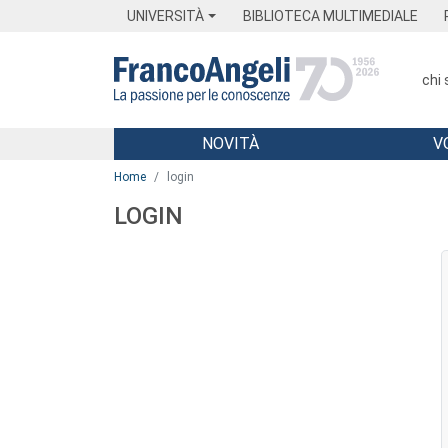
Menu
Main content
Footer
Menu
UNIVERSITÀ
BIBLIOTECA MULTIMEDIALE
chi
NOVITÀ
V
Main content
Home
login
LOGIN