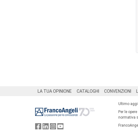
Footer
LA TUA OPINIONE
CATALOGHI
CONVENZIONI
Ultimo agg
Per le opere
normativa su
FrancoAngel