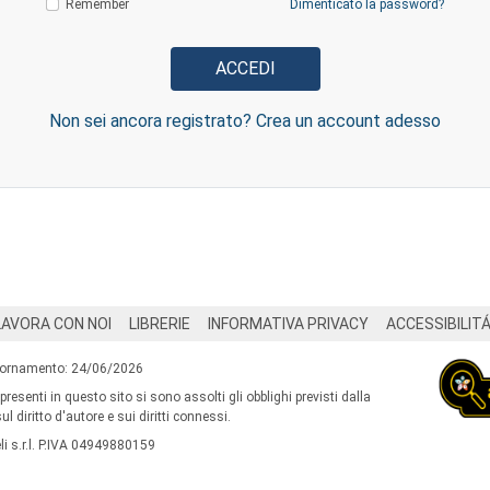
Remember
Dimenticato la password?
Non sei ancora registrato? Crea un account adesso
LAVORA CON NOI
LIBRERIE
INFORMATIVA PRIVACY
ACCESSIBILIT
iornamento: 24/06/2026
 presenti in questo sito si sono assolti gli obblighi previsti dalla
l diritto d'autore e sui diritti connessi.
i s.r.l. P.IVA 04949880159