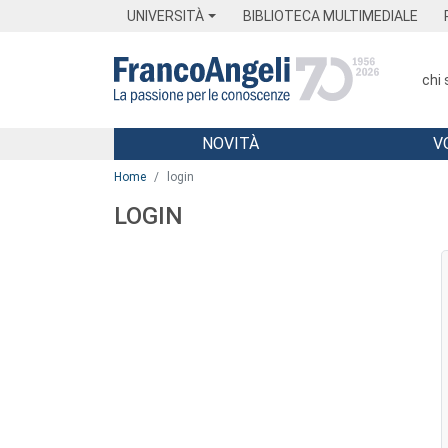
Menu
Main content
Footer
Menu
UNIVERSITÀ
BIBLIOTECA MULTIMEDIALE
chi
NOVITÀ
V
Main content
Home
login
LOGIN