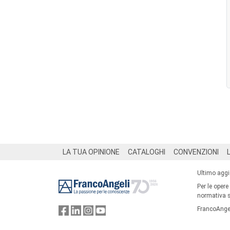
Footer
LA TUA OPINIONE
CATALOGHI
CONVENZIONI
Ultimo agg
Per le opere
normativa su
FrancoAngel