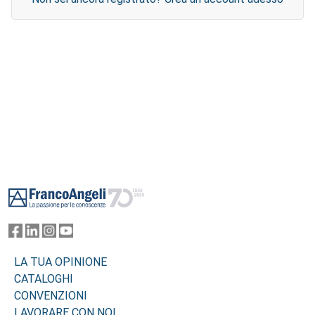
Footer
LA TUA OPINIONE
CATALOGHI
CONVENZIONI
LAVORARE CON NOI