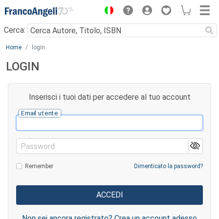
Menu
Cerca:
Main content
Home
login
LOGIN
Inserisci i tuoi dati per accedere al tuo account
Email utente
Password
Remember
Dimenticato la password?
Non sei ancora registrato? Crea un account adesso