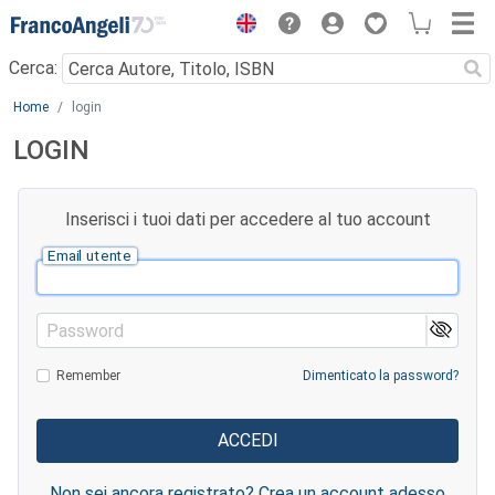
Menu
Cerca:
Main content
Home
login
LOGIN
Inserisci i tuoi dati per accedere al tuo account
Email utente
Password
Remember
Dimenticato la password?
Non sei ancora registrato? Crea un account adesso