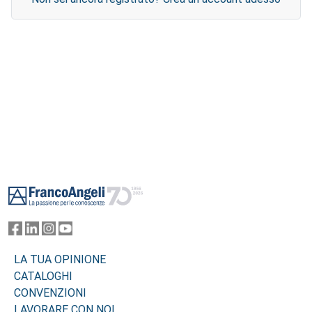
Footer
LA TUA OPINIONE
CATALOGHI
CONVENZIONI
LAVORARE CON NOI