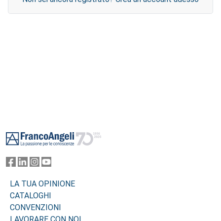
Footer
LA TUA OPINIONE
CATALOGHI
CONVENZIONI
LAVORARE CON NOI