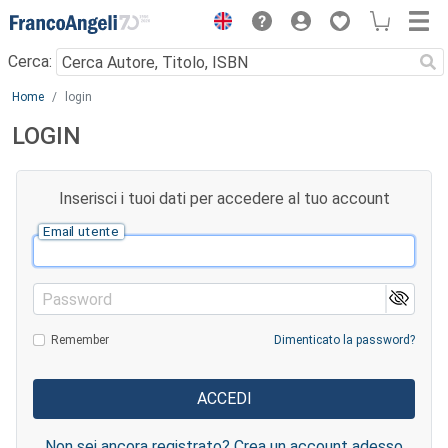
Menu
Cerca:
Main content
Home
login
LOGIN
Inserisci i tuoi dati per accedere al tuo account
Email utente
Password
Remember
Dimenticato la password?
Non sei ancora registrato? Crea un account adesso