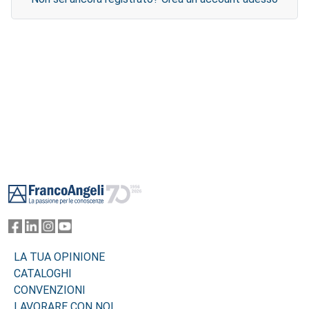
Footer
LA TUA OPINIONE
CATALOGHI
CONVENZIONI
LAVORARE CON NOI