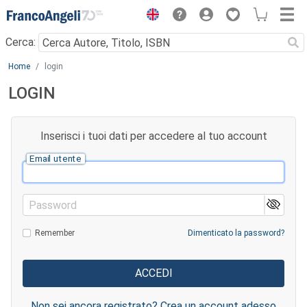
Menu
Cerca:
Main content
Home
login
LOGIN
Inserisci i tuoi dati per accedere al tuo account
Email utente
Password
Remember
Dimenticato la password?
Non sei ancora registrato? Crea un account adesso