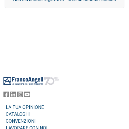
Footer
LA TUA OPINIONE
CATALOGHI
CONVENZIONI
LAVORARE CON NOI