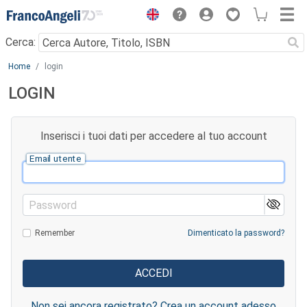
Menu
Cerca:
Main content
Home
login
LOGIN
Inserisci i tuoi dati per accedere al tuo account
Email utente
Password
Remember
Dimenticato la password?
Non sei ancora registrato? Crea un account adesso