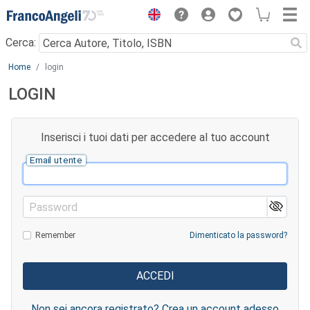
Menu
Cerca:
Main content
Home
login
LOGIN
Inserisci i tuoi dati per accedere al tuo account
Email utente
Password
Remember
Dimenticato la password?
Non sei ancora registrato? Crea un account adesso