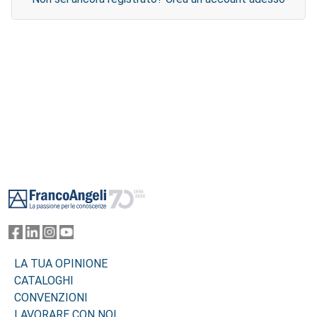
Footer
LA TUA OPINIONE
CATALOGHI
CONVENZIONI
LAVORARE CON NOI