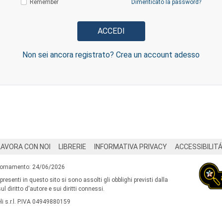
Remember
Dimenticato la password?
Non sei ancora registrato? Crea un account adesso
LAVORA CON NOI
LIBRERIE
INFORMATIVA PRIVACY
ACCESSIBILIT
iornamento: 24/06/2026
 presenti in questo sito si sono assolti gli obblighi previsti dalla
l diritto d'autore e sui diritti connessi.
i s.r.l. P.IVA 04949880159