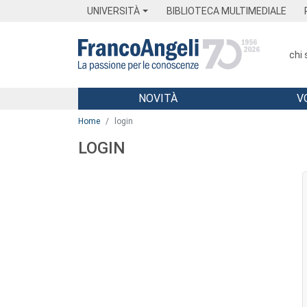
Menu
Main content
Footer
Menu
UNIVERSITÀ
BIBLIOTECA MULTIMEDIALE
chi
NOVITÀ
V
Main content
Home
login
LOGIN