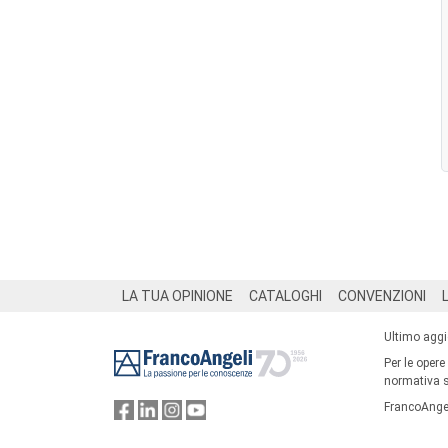
Footer
LA TUA OPINIONE
CATALOGHI
CONVENZIONI
Ultimo agg
Per le opere
normativa su
FrancoAngel