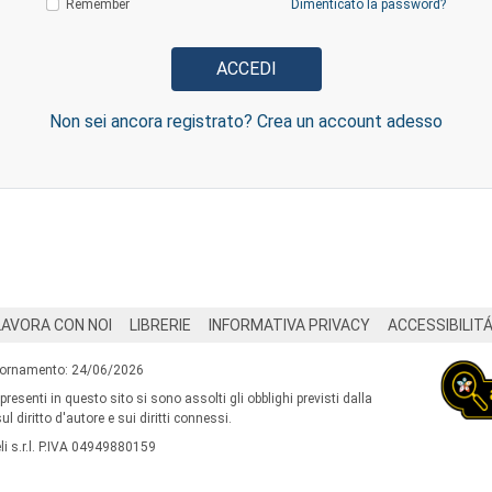
Remember
Dimenticato la password?
Non sei ancora registrato? Crea un account adesso
LAVORA CON NOI
LIBRERIE
INFORMATIVA PRIVACY
ACCESSIBILIT
iornamento: 24/06/2026
 presenti in questo sito si sono assolti gli obblighi previsti dalla
l diritto d'autore e sui diritti connessi.
i s.r.l. P.IVA 04949880159