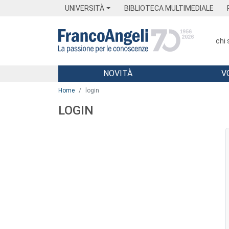
Menu
Main content
Footer
Menu
UNIVERSITÀ
BIBLIOTECA MULTIMEDIALE
chi
NOVITÀ
V
Main content
Home
login
LOGIN