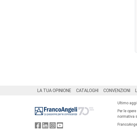
Footer
LA TUA OPINIONE
CATALOGHI
CONVENZIONI
Ultimo agg
Per le opere
normativa su
FrancoAngel