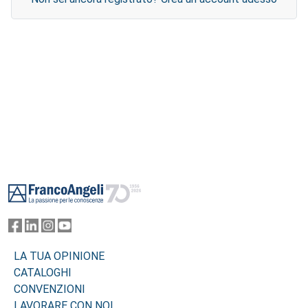
Footer
LA TUA OPINIONE
CATALOGHI
CONVENZIONI
LAVORARE CON NOI