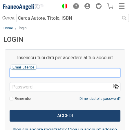
Menu
Cerca:
Main content
Home
login
LOGIN
Inserisci i tuoi dati per accedere al tuo account
Email utente
Password
Remember
Dimenticato la password?
Non sei ancora registrato? Crea un account adesso