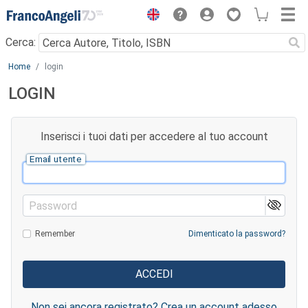
Menu
Cerca:
Main content
Home
login
LOGIN
Inserisci i tuoi dati per accedere al tuo account
Email utente
Password
Remember
Dimenticato la password?
Non sei ancora registrato? Crea un account adesso