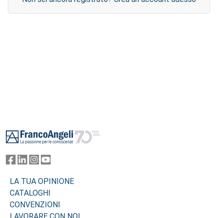
Footer
LA TUA OPINIONE
CATALOGHI
CONVENZIONI
LAVORARE CON NOI