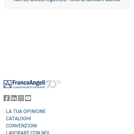
Footer
LA TUA OPINIONE
CATALOGHI
CONVENZIONI
LAVORARE CON NOI