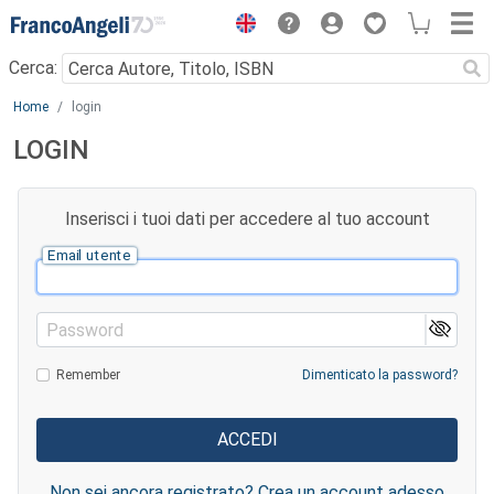
Menu
Cerca:
Main content
Home
login
LOGIN
Inserisci i tuoi dati per accedere al tuo account
Email utente
Password
Remember
Dimenticato la password?
Non sei ancora registrato? Crea un account adesso