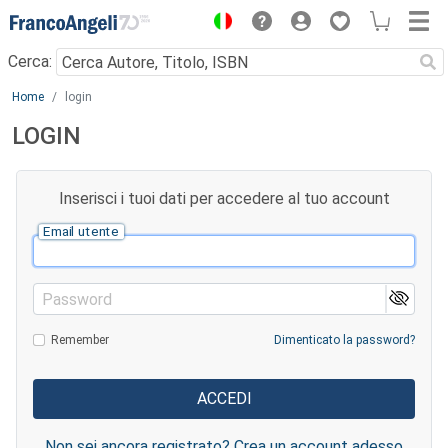
Menu
Cerca:
Main content
Home
login
LOGIN
Inserisci i tuoi dati per accedere al tuo account
Email utente
Password
Remember
Dimenticato la password?
Non sei ancora registrato? Crea un account adesso