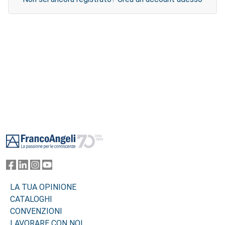
Footer
LA TUA OPINIONE
CATALOGHI
CONVENZIONI
LAVORARE CON NOI