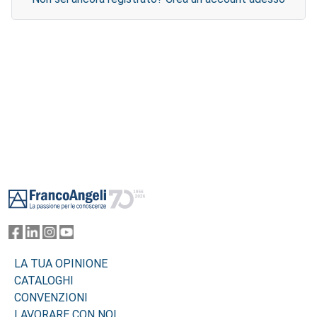
Footer
LA TUA OPINIONE
CATALOGHI
CONVENZIONI
LAVORARE CON NOI