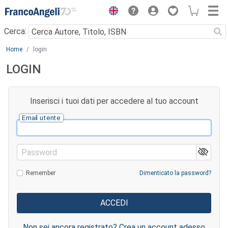
Menu
Cerca:
Main content
Home
login
LOGIN
Inserisci i tuoi dati per accedere al tuo account
Email utente
Password
Remember
Dimenticato la password?
Non sei ancora registrato? Crea un account adesso