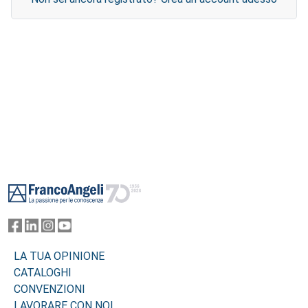
Footer
LA TUA OPINIONE
CATALOGHI
CONVENZIONI
LAVORARE CON NOI