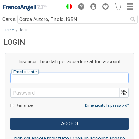
Menu
Cerca:
Main content
Home
login
LOGIN
Inserisci i tuoi dati per accedere al tuo account
Email utente
Password
Remember
Dimenticato la password?
Non sei ancora registrato? Crea un account adesso