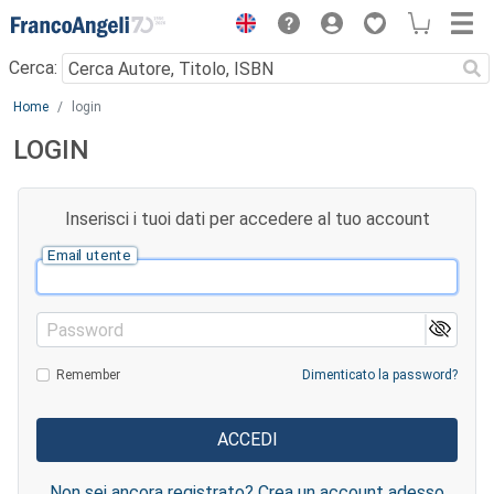
Menu
Cerca:
Main content
Home
login
LOGIN
Inserisci i tuoi dati per accedere al tuo account
Email utente
Password
Remember
Dimenticato la password?
Non sei ancora registrato? Crea un account adesso