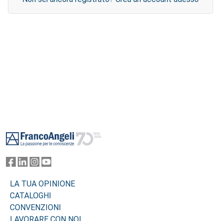
Footer
LA TUA OPINIONE
CATALOGHI
CONVENZIONI
LAVORARE CON NOI