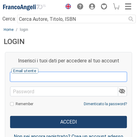
Menu
Cerca:
Main content
Home
login
LOGIN
Inserisci i tuoi dati per accedere al tuo account
Email utente
Password
Remember
Dimenticato la password?
Non sei ancora registrato? Crea un account adesso