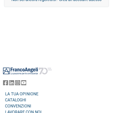
Footer
LA TUA OPINIONE
CATALOGHI
CONVENZIONI
LAVORARE CON NOI