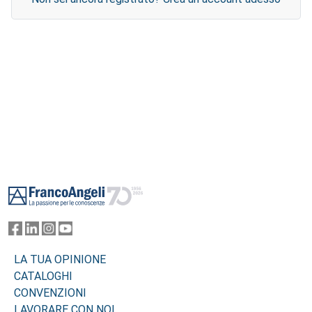
Footer
LA TUA OPINIONE
CATALOGHI
CONVENZIONI
LAVORARE CON NOI