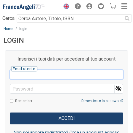
Menu
Cerca:
Main content
Home
login
LOGIN
Inserisci i tuoi dati per accedere al tuo account
Email utente
Password
Remember
Dimenticato la password?
Non sei ancora registrato? Crea un account adesso