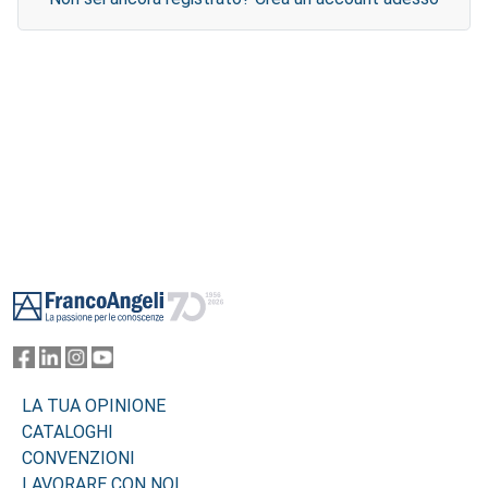
Footer
LA TUA OPINIONE
CATALOGHI
CONVENZIONI
LAVORARE CON NOI