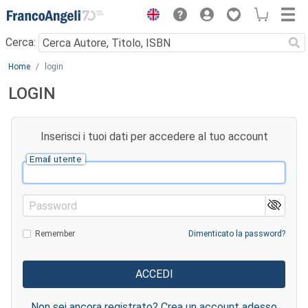
Menu
Cerca:
Main content
Home
login
LOGIN
Inserisci i tuoi dati per accedere al tuo account
Email utente
Password
Remember
Dimenticato la password?
Non sei ancora registrato? Crea un account adesso